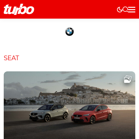
Elétricos
História
Técnica
Comerciais
SEAT
Testes
Curiosidades
Marcas
Elétricos
Técnica
Testes