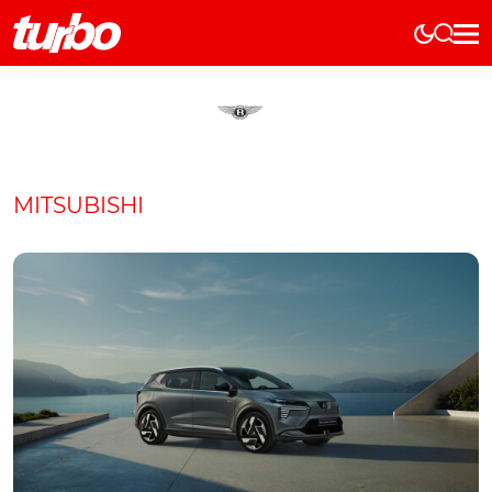
Elétricos
História
Técnica
Comerciais
MITSUBISHI
Testes
Curiosidades
Marcas
Elétricos
Técnica
Testes