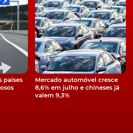
s países
Mercado automóvel cresce
gosos
8,6% em julho e chineses já
valem 9,3%