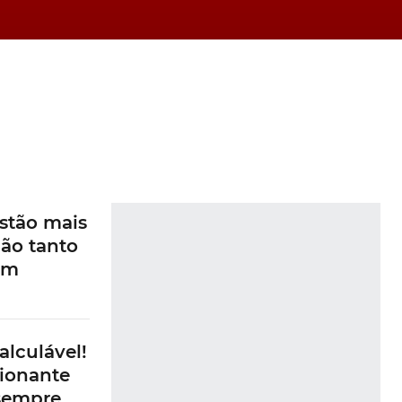
stão mais
ão tanto
am
alculável!
ionante
 sempre