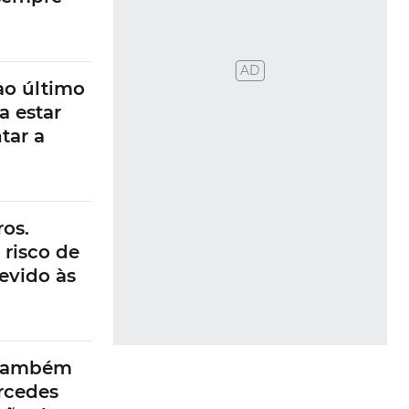
ao último
a estar
tar a
os.
 risco de
evido às
 também
rcedes