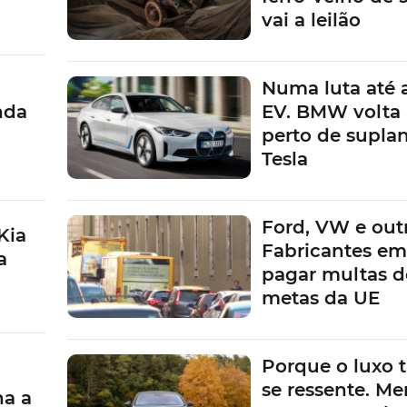
vai a leilão
Numa luta até 
nda
EV. BMW volta 
perto de suplan
Tesla
Ford, VW e outr
Kia
Fabricantes em
a
pagar multas d
metas da UE
Porque o luxo
se ressente. Me
na a