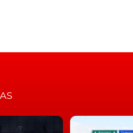
de se destaca o
rooting
dos smartphones e a possibilida
reless que permitem, por exemplo, fazer atualizações ao
ou necessidade de deslocação até uma oficina das
ws
IAS