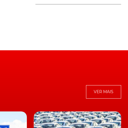
de
s
VER MAIS