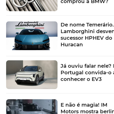
comprou a BMW?
De nome Temerário.
Lamborghini desve
sucessor HPHEV do
Huracan
Já ouviu falar nele? 
Portugal convida-o 
conhecer o EV3
E não é magia! IM
Motors mostra berli