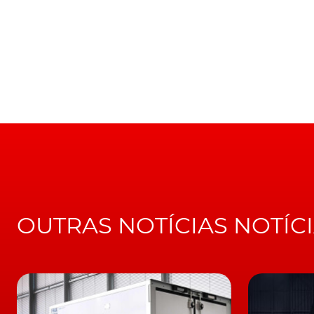
pode ser feita através de diversas formas, on
de obter acesso através das comunicações wi
automóveis sem qualquer intervenção física 
marcas.
Fonte:
Autoweek
e
Automotive Ne
TÓPICOS:
Dacia Duster
CIA
OUTRAS NOTÍCIAS NOTÍC