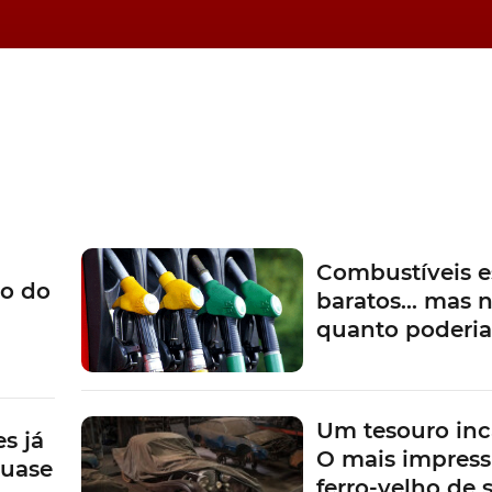
Combustíveis e
o do
baratos… mas n
quanto poderi
Um tesouro inc
s já
O mais impress
quase
ferro-velho de