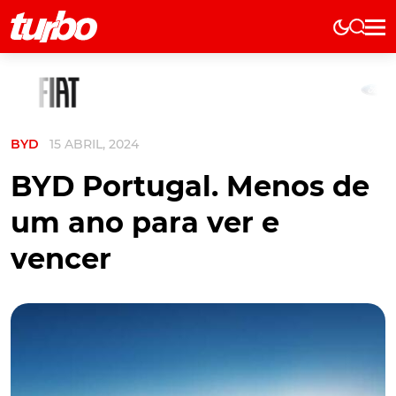
Elétricos
História
Técnica
BYD
15 ABRIL, 2024
Comerciais
Testes
BYD Portugal. Menos de
Curiosidades
um ano para ver e
Marcas
vencer
Elétricos
Técnica
Testes