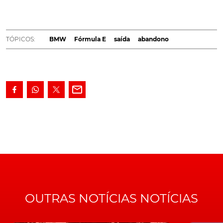
apenas três dias. Desta feita, a BMW, que, num curto
e lacónico comunicado, acaba de anunciar o fim da
sua presença no Mundial de FE, já no final da
TÓPICOS:
BMW
Fórmula E
saída
abandono
próxima temporada.
Embora reconhecendo as potencialidades da
Fórmula
E
enquanto laboratório para desenvolvimento de novas
tecnologias, que a marca bávara assume que tem vindo
a aplicar nos seus veículos do dia-a-dia, a
BMW
considera que, "no que se refere aos avanços
conseguidos no domínio das transmissões elétricas, o
BMW Group
considera ter esgotado todas as
possibilidades de continuar a desenvolver esta
tecnologia na Fórmula E, para futura aplicação nos seus
modelos".
OUTRAS NOTÍCIAS NOTÍCIAS
Ainda assim, o construtor de Munique não deixa de
ressalvar o facto de, "os mesmos engenheiros
responsáveis pelo desenvolvimento das transmissões