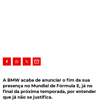
A BMW acaba de anunciar o fim da sua
presença no Mundial de Fórmula E, já no final
A BMW acaba de anunciar o fim da sua
da próxima temporada, por entender que já
presença no Mundial de Fórmula E, já no
não se justifica.
final da próxima temporada, por entender
que já não se justifica.
Depois da surpresa chamada Audi, eis que a
Fórmula E perde a sua segunda escuderia, em