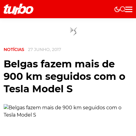
Elétricos
História
Técnica
NOTÍCIAS
27 JUNHO, 2017
Comerciais
Testes
Belgas fazem mais de
Curiosidades
900 km seguidos com o
Marcas
Tesla Model S
Elétricos
Técnica
Testes