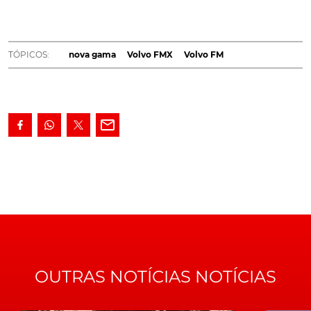
ambiente do motorista, da segurança e da
produtividade.
TÓPICOS:
nova gama
Volvo FMX
Volvo FM
A
Auto Sueco
apresentou as novas gamas de camiões
da Volvo Trucks. Pela primeira vez foram renovados
quatro modelos de uma só vez - Volvo FM, Volvo FMX,
Volvo FH e Volvo FH16 - que representam 80% das
vendas no mercado português.
A nova
gama
foi desenvolvida em função dos
motoristas para oferecer mais conforto, segurança e
eficiência, auxiliando os empresários de transportes a
recrutar e a reter os melhores profissionais do volante.
OUTRAS NOTÍCIAS NOTÍCIAS
Os vários modelos de camiões da
marca sueca
estão