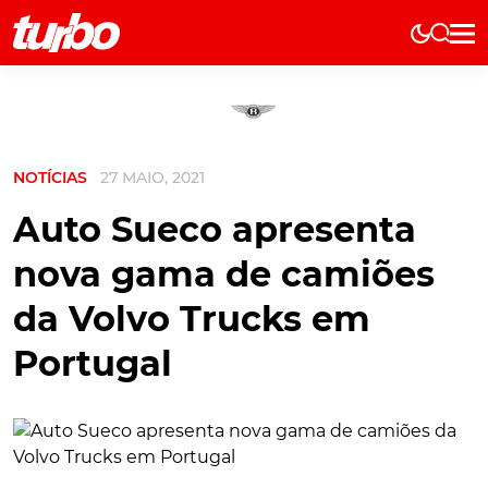
Elétricos
História
Técnica
NOTÍCIAS
27 MAIO, 2021
Comerciais
Testes
Auto Sueco apresenta
Curiosidades
nova gama de camiões
Marcas
da Volvo Trucks em
Elétricos
Portugal
Técnica
Testes