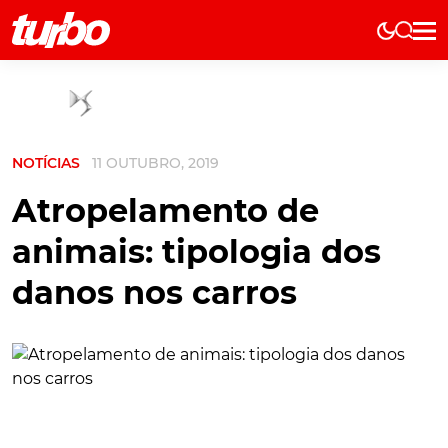
Elétricos
História
Técnica
NOTÍCIAS
11 OUTUBRO, 2019
Comerciais
Testes
Atropelamento de
Curiosidades
animais: tipologia dos
Marcas
danos nos carros
Elétricos
Técnica
Testes