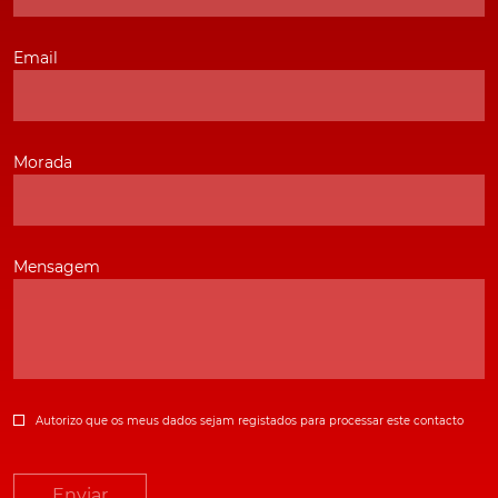
Email
Morada
Mensagem
Autorizo que os meus dados sejam registados para processar este contacto
Enviar