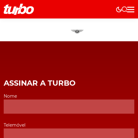
Elétricos
História
Técnica
Comerciais
Testes
Curiosidades
ASSINAR A TURBO
Marcas
Elétricos
Nome
Técnica
Testes
Telemóvel