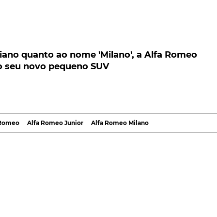
no quanto ao nome 'Milano', a Alfa Romeo acaba
vo pequeno SUV
iano quanto ao nome 'Milano', a Alfa Romeo
o seu novo pequeno SUV
 das ameaças do Governo italiano relativamente à
 produzido fora de Itália, a Alfa Romeo decide dar 
inheiro já investido, acaba de dar novo nome ao se
 Romeo
Alfa Romeo Junior
Alfa Romeo Milano
ambém representa a estreia da
Alfa Romeo
no segmen
eira, dia 15 de abril, pelo próprio CEO,
Jean-Phillipe
o uma solução destinada a evitar mais conflitos.
ver-nos em discussões políticas, o mais certo é que
de dos potenciais compradores. E nós queremos evita
cia de imprensa sobre o tema do momento, o CEO da Alf