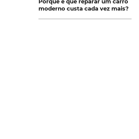
Porque é que reparar um carro
moderno custa cada vez mais?
a
e
VER MAIS