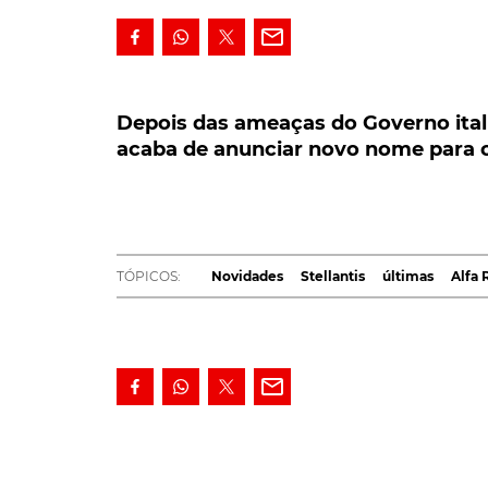
Depois das ameaças do Governo italia
de anunciar novo nome para o seu no
Depois das ameaças do Governo ital
acaba de anunciar novo nome para 
E eis que o caldo acaba entornado! Depois
utilização do nome 'Milano', num automóvel
passo atrás e, mesmo com todo o tempo e d
crossover mais pequeno - Júnior!
TÓPICOS:
Novidades
Stellantis
últimas
Alfa
A decisão de mudar o nome do modelo que t
B-SUV europeu foi anunciada, já esta segunda-f
Imparato
. Justificando-a, logo à partida, com
"A partir do momento em que aceitamos envol
percamos, logo num primeiro momento, meta
precisamente isso", afirmou, numa conferên
Romeo.