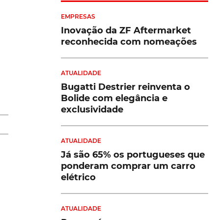
EMPRESAS
Inovação da ZF Aftermarket
reconhecida com nomeações
ATUALIDADE
um
Bugatti Destrier reinventa o
u
Bolide com elegância e
exclusividade
to
ATUALIDADE
Já são 65% os portugueses que
ponderam comprar um carro
elétrico
r
a
ATUALIDADE