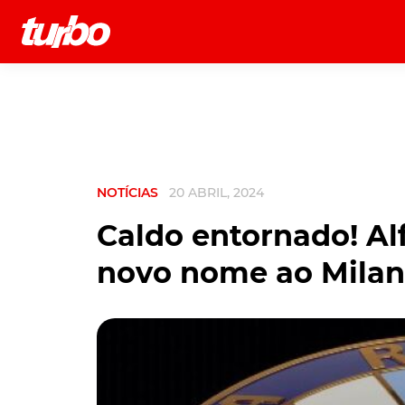
História
Comerciais
Testes
NOTÍCIAS
20 ABRIL, 2024
Caldo entornado! Al
novo nome ao Mila