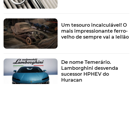
Um tesouro incalculável! O
mais impressionante ferro-
velho de sempre vai a leilão
De nome Temerário.
Lamborghini desvenda
sucessor HPHEV do
Huracan
Numa luta até ao último
EV. BMW volta a estar perto
de suplantar a Tesla