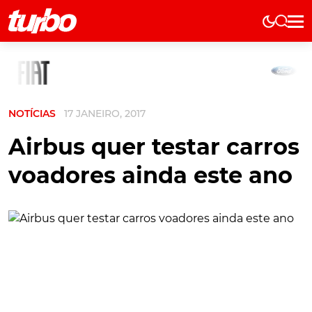
Elétricos
História
Técnica
NOTÍCIAS
17 JANEIRO, 2017
Comerciais
Testes
Airbus quer testar carros
Curiosidades
voadores ainda este ano
Marcas
Elétricos
Técnica
Testes