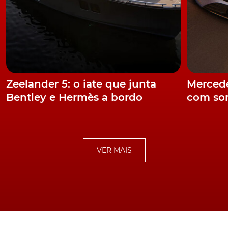
janeiro de 2018 na cidade de Las Vegas.
Fonte:
AutoExpress
e
Autocar
TÓPICOS:
carros voadores
Zeelander 5: o iate que junta
Mercede
Bentley e Hermès a bordo
com som
VER MAIS