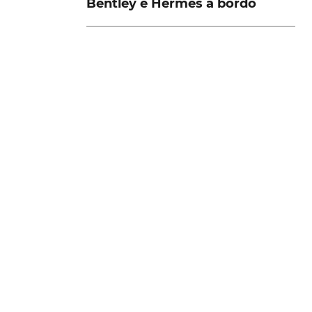
Bentley e Hermès a bordo
.
o
VER MAIS