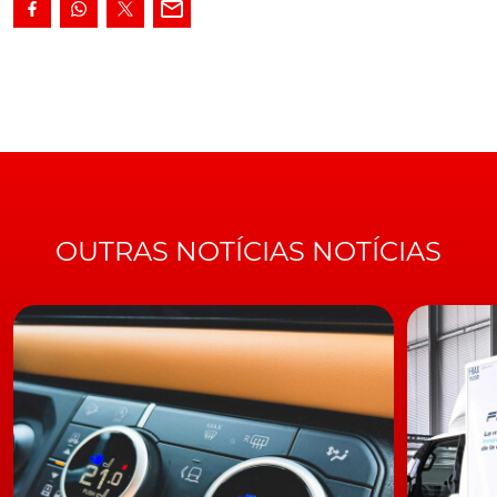
emocionante em plena pista portuguesa. O vídeo foi
publicado pela conta da BMW M no YouTube,
mostrando o M5 em todo o seu esplendor.
O centro das
atenções até como Safety Car
. https://youtu.be/R-
J3kJRauuI
TÓPICOS:
Vídeo
BMW M5
BMW M
BMW M5 no Circuito do Estoril
OUTRAS NOTÍCIAS NOTÍCIAS