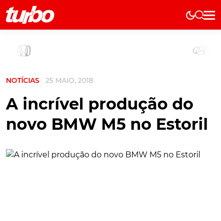
Elétricos
História
Técnica
NOTÍCIAS
25 MAIO, 2018
Comerciais
Testes
A incrível produção do
Curiosidades
novo BMW M5 no Estoril
Marcas
Elétricos
Técnica
Testes