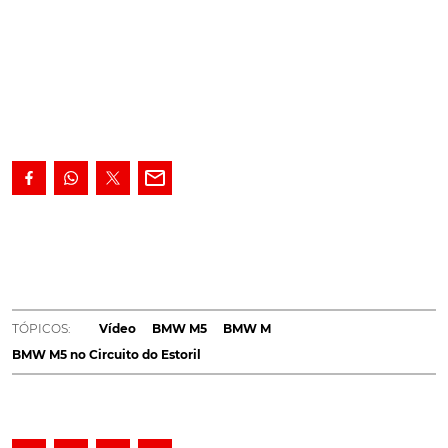
A BMW escolheu Estoril para
apresentar à imprensa
internacional o novo M5
, em fevereiro.
Recentemente, a marca publicou o vídeo das
experiências com o desportivo no circuito português.
Veja agora esse registo digno de uma obra
TÓPICOS:
Vídeo
BMW M5
BMW M
cinematográfica do BMW M5 no Circuito do Estoril.
BMW M5 no Circuito do Estoril
Luzes, câmaras, helicópteros, Circuito do Estoril e ação.
A apresentação do novo M5 à imprensa integrou o
programa BMW M Experience da marca Baviera, que
produziu um autêntico registo cinematográfico