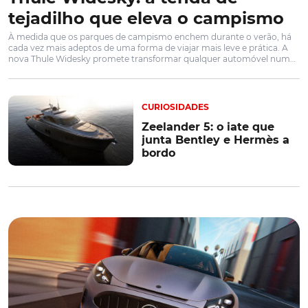
tejadilho que eleva o campismo
À medida que os parques de campismo enchem durante o verão, há
cada vez mais adeptos de uma forma de viajar mais leve e prática. A
nova Thule Widesky promete transformar qualquer automóvel numa
base de campismo confortável, combinando montagem em
segundos, materiais premium e capacidade para duas pessoas
CURIOSIDADES
Zeelander 5: o iate que
junta Bentley e Hermès a
bordo