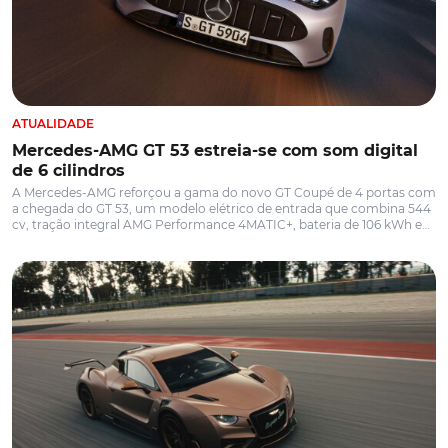
ATUALIDADE
Mercedes-AMG GT 53 estreia-se com som digital
de 6 cilindros
A Mercedes-AMG reforçou a gama do novo GT Coupé de 4 portas com
a chegada do GT 53, um modelo elétrico de entrada que combina 544
cv, tração integral AMG Performance 4MATIC+, bateria de 106 kWh e
até 809 km de autonomia WLTP. A aceleração dos 0 aos 100 km/h
cumpre-se em apenas 3,5 segundos