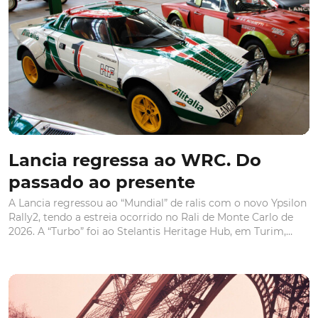
Lancia regressa ao WRC. Do
passado ao presente
A Lancia regressou ao “Mundial” de ralis com o novo Ypsilon
Rally2, tendo a estreia ocorrido no Rali de Monte Carlo de
2026. A “Turbo” foi ao Stelantis Heritage Hub, em Turim,
para recordar os carros italianos que fizeram a história das
provas de estrada entre 1970 e 1993...