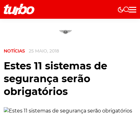
Elétricos
História
Técnica
NOTÍCIAS
25 MAIO, 2018
Comerciais
Testes
Estes 11 sistemas de
Curiosidades
segurança serão
Marcas
obrigatórios
Elétricos
Técnica
Testes