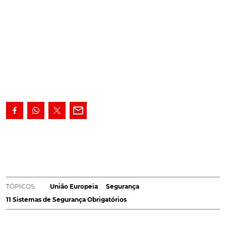
Na luta pela diminuição de fatalidades decorrentes
de acidentes rodoviários, a União Europeia continua
a introduzir políticas. Estes 11 sistemas de segurança
serão obrigatórios a partir de 2021.
Tornar as estradas
mais seguras e prevenir situações catastróficas são os
TÓPICOS:
União Europeia
Segurança
objetivos da União Europeia. Para tal, 11 sistemas de
11 Sistemas de Segurança Obrigatórios
segurança serão obrigatórios a partir de 2021,
estimando a UE que serão salvas, até 2030, 7.000 vidas