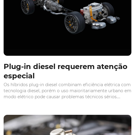
Avaria na válvula EGR pode
aumentar consumo de
combustível
Mesmo sem falhas visíveis, o sistema de recirculação dos
gases de escape pode perder eficácia, aumentar consumos
e afetar a suavidade e resposta do motor. Os sinais são
subtis e difíceis de detetar sem uma análise técnica. Se o
seu carro consome mais do que seria normal, esta pode ser
a causa
VER MAIS
CARROS COM HISTÓRIA