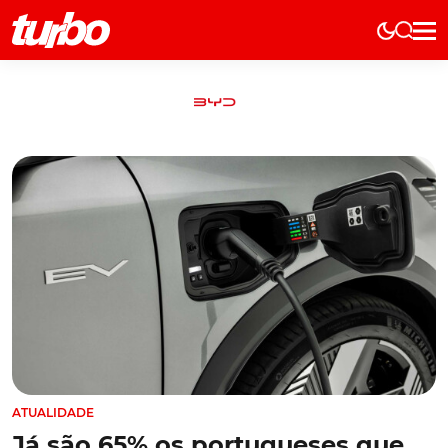
Elétricos
História
Técnica
Comerciais
Testes
Curiosidades
Marcas
Elétricos
Técnica
Testes
ATUALIDADE
Já são 65% os portugueses que