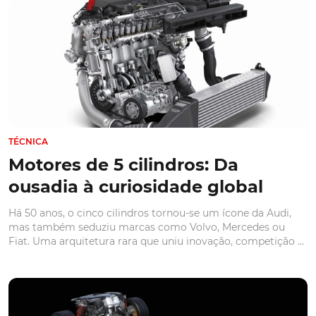
Plug-in diesel requerem atenção
especial
Os híbridos plug-in diesel combinam eficiência elétrica com
tecnologia diesel, porém o uso maioritariamente urbano em
modo elétrico pode causar problemas técnicos sérios.
Conheça os motivos.