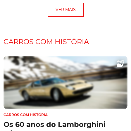
Lancia regressa ao WRC. Do
passado ao presente
A Lancia regressou ao “Mundial” de ralis com o novo Ypsilon
Rally2, tendo a estreia ocorrido no Rali de Monte Carlo de
2026. A “Turbo” foi ao Stelantis Heritage Hub, em Turim,
para recordar os carros italianos que fizeram a história das
provas de estrada entre 1970 e 1993...