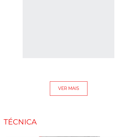
TÉCNICA
Motores de 5 cilindros: Da
ousadia à curiosidade global
Há 50 anos, o cinco cilindros tornou-se um ícone da Audi,
mas também seduziu marcas como Volvo, Mercedes ou
Fiat. Uma arquitetura rara que uniu inovação, competição e
carácter, numa era que resiste ao tempo.