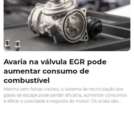
CARROS COM HISTÓRIA
Os 60 anos do Lamborghini
Miura
Há quem diga que o Lamborghini Miura foi o primeiro
super-carro da era moderna, argumentando com a inovação
na forma e performances, mas também há vozes
contraditórias. Mesmo assim, todos estão de acordo no
aplauso a um coupé inovador, que apontou novos caminhos
para a indústria automóvel.