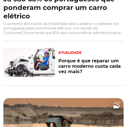
ponderam comprar um carro
elétrico
O aumento dos custos da mobilidade está a acelerar o interesse dos
portugueses pelos automóveis elétricos. Um estudo da
ConsumerChoice revela que 65% dos consumidores admite comprar
um veículo elétrico nos próximos anos, embora o preço de aquisição
continue a ser o principal obstáculo à adoção desta tecnologia
ATUALIDADE
Porque é que reparar um
carro moderno custa cada
vez mais?