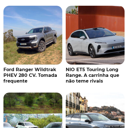
Ford Ranger Wildtrak
NIO ET5 Touring Long
PHEV 280 CV. Tomada
Range. A carrinha que
frequente
não teme rivais